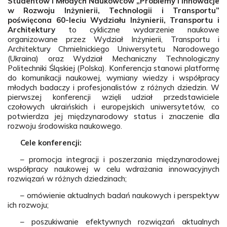
Studentów i Młodych Naukowców „Problemy i Innowacje
w Rozwoju Inżynierii, Technologii i Transportu”
poświęcona 60-leciu Wydziału Inżynierii, Transportu i
Architektury
to cykliczne wydarzenie naukowe
organizowane przez Wydział Inżynierii, Transportu i
Architektury Chmielnickiego Uniwersytetu Narodowego
(Ukraina) oraz Wydział Mechaniczny Technologiczny
Politechniki Śląskiej (Polska). Konferencja stanowi platformę
do komunikacji naukowej, wymiany wiedzy i współpracy
młodych badaczy i profesjonalistów z różnych dziedzin. W
pierwszej konferencji wzięli udział przedstawiciele
czołowych ukraińskich i europejskich uniwersytetów, co
potwierdza jej międzynarodowy status i znaczenie dla
rozwoju środowiska naukowego.
Cele konferencji:
– promocja integracji i poszerzania międzynarodowej
współpracy naukowej w celu wdrażania innowacyjnych
rozwiązań w różnych dziedzinach;
– omówienie aktualnych badań naukowych i perspektyw
ich rozwoju;
– poszukiwanie efektywnych rozwiązań aktualnych