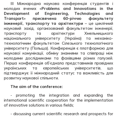
III Міжнародна наукова конференція студентів і
молодих вчених «
Problems and Innovations in the
Development of Engineering, Technologies and
Transport
»
присвячена 60-річчю факультету
інженерії, транспорту та архітектури
– це циклічний
науковий захід, організований факультетом інженерії,
транспорту та архітектури Хмельницького
національного університету (Україна) та механіко-
технологічним факультетом Сілезького технологічного
університету (Польща). Конференція є платформою для
наукової комунікації, обміну знаннями та співпраці між
молодими дослідниками та фахівцями різних галузей.
Перша конференція об’єднала представників провідних
українських та європейських університетів, що
підтверджує її міжнародний статус та важливість для
розвитку наукової спільноти.
The aim of the conference:
- promoting the integration and expanding the
international scientific cooperation for the implementation
of innovative solutions in various fields;
- discussing current scientific research and prospects for